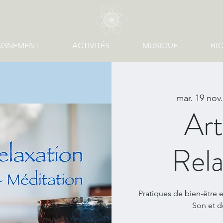
AGNEMENT
ACTIVITÉS
MUSIQUE
BI
mar. 19 nov.
Art
Rela
Pratiques de bien-être e
Son et d