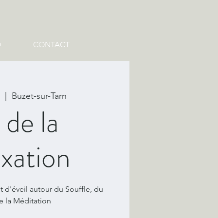
O
CONTACT
  |  
Buzet-sur-Tarn
 de la
xation
t d'éveil autour du Souffle, du
e la Méditation